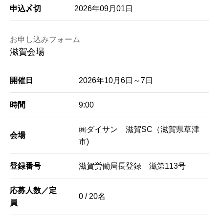
申込〆切
2026年09月01日
お申し込みフォーム
滋賀会場
開催日
2026年10月6日～7日
時間
9:00
㈱ダイサン 滋賀SC（滋賀県草津
会場
市)
登録番号
滋賀労働局長登録 滋第113号
応募人数／定
0 / 20名
員