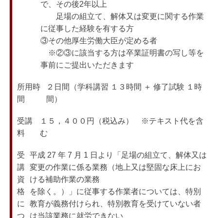
で、その後2年以上

　　足場の組立て、解体又は変更に関する作業
に従事した経験を有する方

③その他厚生労働大臣が定める者

　※②③に該当する方は卒業証明書の写し等を
事前にご提出いただきます
所用時
２日間（学科講習 １３時間 ＋ 修了試験 １時
間
間）
受講
１５，４００円（税込み）　※テキスト代を含
料
む
受
平成 27 年 7 月 1 日より「足場の組立て、解体又は
講
変更の作業に係る業務（地上又は堅固な床上にお
資
ける補助作業の業務

格

を除く。）」に従事する作業者については、特別
に
教育が義務付けられ、特別教育を受けていない者
つ
は当該業務に就労できない
