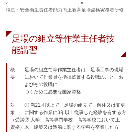
職長・安全衛生責任者能力向上教育
足場点検実務者研修
足場の組立等作業主任者技
能講習
概　　
足場の組立て等作業主任者は、足場工事の現場
要
において作業員を指揮監督する役職のこと、お
よびその役職に

つくために必要な国家資格
対　　
① 満21才以上で、足場の組立て、解体又は変更
象

に関する作業に3年以上従事した経験を有する方

（受講
② 大学、高等専門学校、高等学校において土
資格）
木、建築又は造船に関する学科を卒業した方