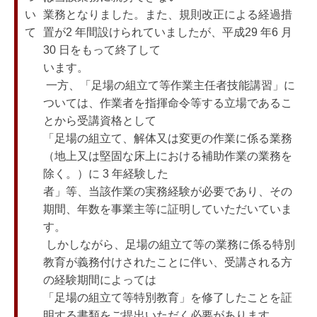
い
業務となりました。また、規則改正による経過措
て
置が2 年間設けられていましたが、平成29 年6 月
30 日をもって終了して

います。

 一方、「足場の組立て等作業主任者技能講習」に
ついては、作業者を指揮命令等する立場であるこ
とから受講資格として

「足場の組立て、解体又は変更の作業に係る業務
（地上又は堅固な床上における補助作業の業務を
除く。）に 3 年経験した

者」等、当該作業の実務経験が必要であり、その
期間、年数を事業主等に証明していただいていま
す。

 しかしながら、足場の組立て等の業務に係る特別
教育が義務付けされたことに伴い、受講される方
の経験期間によっては

「足場の組立て等特別教育」を修了したことを証
明する書類をご提出いただく必要があります。