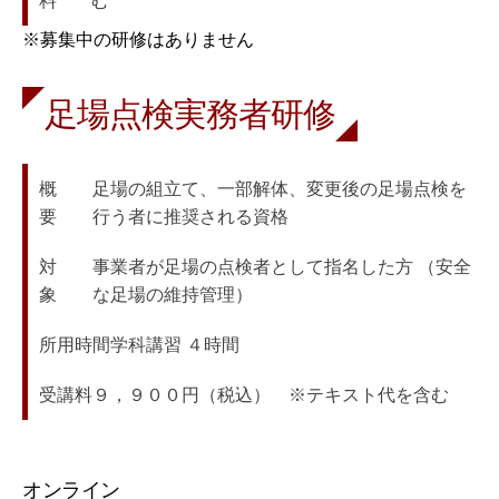
料
む
※募集中の研修はありません
足場点検実務者研修
概　　
足場の組立て、一部解体、変更後の足場点検を
要
行う者に推奨される資格
対　　
事業者が足場の点検者として指名した方 （安全
象
な足場の維持管理）
所用時間
学科講習 ４時間
受講料
９，９００円（税込）　※テキスト代を含む
オンライン